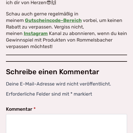
ich dir von Herzen😎🙌
Wir verwenden Cookies, um Inhalte und Anzeigen zu
personalisieren, Funktionen für soziale Medien und
Schau auch gerne regelmäßig in
die Zugriffe auf unsere Webseite zu analysieren.
meinem
Gutscheincode-Bereich
vorbei, um keinen
Außerdem geben wir Informationen zu Ihrer
Rabatt zu verpassen. Vergiss nicht,
Verwendung unserer Webseite an unsere Partner für
meinen
Instagram
Kanal zu abonnieren, wenn du kein
soziale Medien, Werbung und Analysen weiter. Unsere
Gewinnspiel mit Produkten von Rommelsbacher
Partner führen diese Informationen möglicherweise
verpassen möchtest!
mit weiteren Daten zusammen, die Sie ihnen
bereitgestellt haben oder die sie im Rahmen Ihrer
Nutzung der Dienste gesammelt haben.
Schreibe einen Kommentar
Deine E-Mail-Adresse wird nicht veröffentlicht.
Zulassen
Erforderliche Felder sind mit
*
markiert
Ablehnen
Kommentar
*
Einstellungen
Cookie Policy