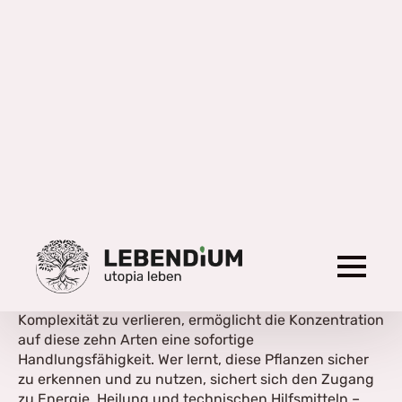
einen harten Kern reduzieren. Das gesamte Wissen für
die Ernährung, die medizinische Erstversorgung und
die grundlegende Technik basiert im Wesentlichen auf
nur zehn essenziellen Pflanzen. Diese Auswahl ist
nicht beliebig; diese Pflanzen sind weltweit verbreitet,
durch klare Merkmale eindeutig zu identifizieren und
bilden ein stabiles Fundament für die menschliche
Existenz außerhalb industrieller Strukturen.
Dieses Wissen ist kein Hobby für Spezialisten, sondern
eine Form der Natur-Alphabetisierung, die ich als
absolutes Grundschulwissen betrachte. Es ist eine
fundamentale Kompetenz, die jeder zehnjährige
Mensch verinnerlicht haben sollte, um ein echtes
Verständnis für seine Umwelt und die eigene Autarkie
zu entwickeln. Anstatt sich in theoretischer
Komplexität zu verlieren, ermöglicht die Konzentration
auf diese zehn Arten eine sofortige
Handlungsfähigkeit. Wer lernt, diese Pflanzen sicher
zu erkennen und zu nutzen, sichert sich den Zugang
zu Energie, Heilung und technischen Hilfsmitteln –