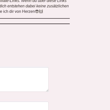
filiate-Links. Wenn du über diese Links
r dich entstehen dabei keine zusätzlichen
ke ich dir von Herzen😎🙌