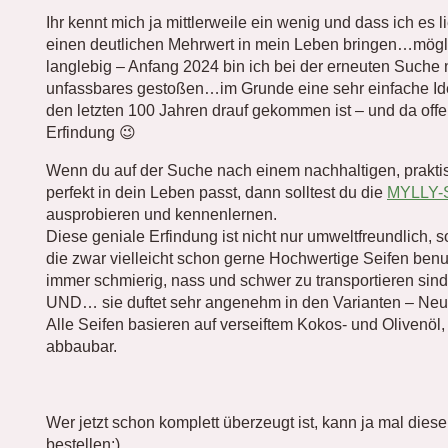
Ihr kennt mich ja mittlerweile ein wenig und dass ich es
einen deutlichen Mehrwert in mein Leben bringen…mögli
langlebig – Anfang 2024 bin ich bei der erneuten Su
unfassbares gestoßen…im Grunde eine sehr einfache Id
den letzten 100 Jahren drauf gekommen ist – und da offen
Erfindung 😉
Wenn du auf der Suche nach einem nachhaltigen, praktis
perfekt in dein Leben passt, dann solltest du die
MYLLY-S
ausprobieren und kennenlernen.
Diese geniale Erfindung ist nicht nur umweltfreundlich, 
die zwar vielleicht schon gerne Hochwertige Seifen benut
immer schmierig, nass und schwer zu transportieren sind
UND… sie duftet sehr angenehm in den Varianten – Neu
Alle Seifen basieren auf verseiftem Kokos- und Olivenöl
abbaubar.
Wer jetzt schon komplett überzeugt ist, kann ja mal dies
bestellen;)