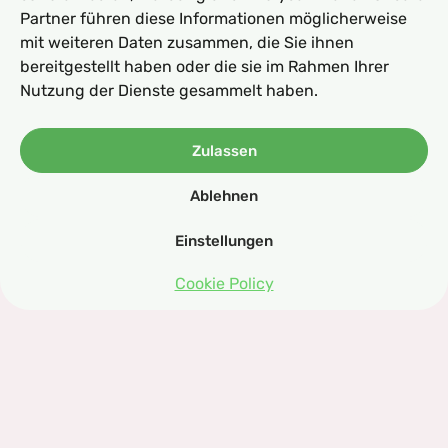
Partner führen diese Informationen möglicherweise
mit weiteren Daten zusammen, die Sie ihnen
bereitgestellt haben oder die sie im Rahmen Ihrer
Nutzung der Dienste gesammelt haben.
Zulassen
Michael
01.05.2025
Ablehnen
Geniale Hornhaut-
Fußpflegeraspel: Effektiv,
Einstellungen
kompakt, ergonomisch und
Cookie Policy
preiswert
Es gibt Dinge, die macht man nicht gern, aber
sie müssen einfach sein – wie die regelmäßige
Fußpflege. Besonders, wenn man viel barfuß
läuft oder draußen unterwegs ist, wie ich es oft
mit Sohnemann bin;)
Dafür habe ich eine perfekte Lösung gefunden!