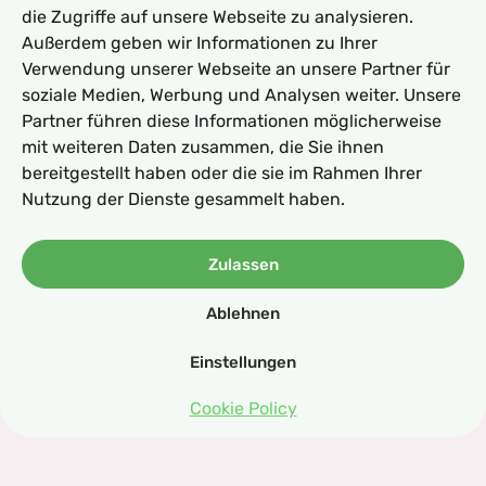
die Zugriffe auf unsere Webseite zu analysieren.
Außerdem geben wir Informationen zu Ihrer
Verwendung unserer Webseite an unsere Partner für
soziale Medien, Werbung und Analysen weiter. Unsere
Partner führen diese Informationen möglicherweise
Michael
mit weiteren Daten zusammen, die Sie ihnen
12.03.2026
bereitgestellt haben oder die sie im Rahmen Ihrer
OsmoFresh Fusion Air:
Nutzung der Dienste gesammelt haben.
Maximale Präzision und
Autarkie in der
Zulassen
Wasseraufbereitung
Ablehnen
Das Wasser in Deutschland ist besser geprüft als
in vielen anderen Ländern, doch die Fusion Air
Einstellungen
bringt maximale Reinheit mit 10
Filtrationsschritten und einer Nanomembran.
Cookie Policy
Perfekt für gesundes und reines Wasser für den
Alltag.
mehr erfahren