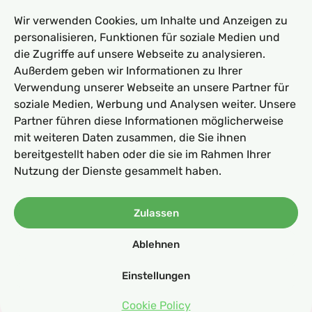
Wir verwenden Cookies, um Inhalte und Anzeigen zu
personalisieren, Funktionen für soziale Medien und
die Zugriffe auf unsere Webseite zu analysieren.
Außerdem geben wir Informationen zu Ihrer
Verwendung unserer Webseite an unsere Partner für
soziale Medien, Werbung und Analysen weiter. Unsere
Partner führen diese Informationen möglicherweise
mit weiteren Daten zusammen, die Sie ihnen
bereitgestellt haben oder die sie im Rahmen Ihrer
Nutzung der Dienste gesammelt haben.
Michael
03.08.2024
Borago.de: Qualität und
Zulassen
Nachhaltigkeit für
Ablehnen
Gartenliebhaber
Hier möchte ich euch eine meiner bevorzugten
Einstellungen
Quellen für Saatgut und Gartenbedarf vorstellen:
Borago.de – Diese Seite hat sich durch ihre
Cookie Policy