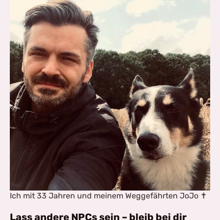
Ich mit 33 Jahren und meinem Weggefährten JoJo ✝️
Lass andere NPCs sein – bleib bei dir