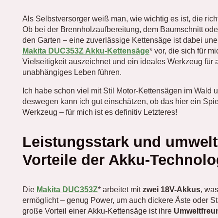
Als Selbstversorger weiß man, wie wichtig es ist, die r
Ob bei der Brennholzaufbereitung, dem Baumschnitt ode
den Garten – eine zuverlässige Kettensäge ist dabei uner
Makita DUC353Z Akku-Kettensäge
* vor, die sich für 
Vielseitigkeit auszeichnet und ein ideales Werkzeug für 
unabhängiges Leben führen.
Ich habe schon viel mit Stil Motor-Kettensägen im Wald 
deswegen kann ich gut einschätzen, ob das hier ein Spiel
Werkzeug – für mich ist es definitiv Letzteres!
Leistungsstark und umweltf
Vorteile der Akku-Technolo
Die
Makita DUC353Z
* arbeitet mit
zwei 18V-Akkus
, wa
ermöglicht – genug Power, um auch dickere Äste oder S
große Vorteil einer Akku-Kettensäge ist ihre
Umweltfreun