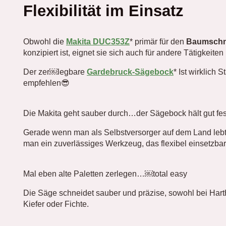
Flexibilität im Einsatz
Obwohl die
Makita DUC353Z
* primär für den
Baumschn
konzipiert ist, eignet sie sich auch für andere Tätigkeit
Der zer￼legbare
Gardebruck-Sägebock
* Ist wirklich
empfehlen😎
Die Makita geht sauber durch…der Sägebock hält gut fes
Gerade wenn man als Selbstversorger auf dem Land lebt 
man ein zuverlässiges Werkzeug, das flexibel einsetzbar 
Mal eben alte Paletten zerlegen…￼total easy
Die Säge schneidet sauber und präzise, sowohl bei Hart
Kiefer oder Fichte.