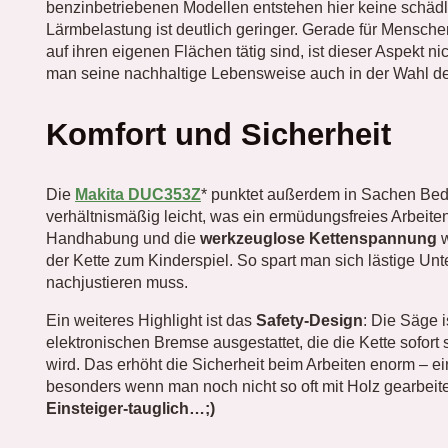
benzinbetriebenen Modellen entstehen hier keine schäd
Lärmbelastung ist deutlich geringer. Gerade für Menschen
auf ihren eigenen Flächen tätig sind, ist dieser Aspekt ni
man seine nachhaltige Lebensweise auch in der Wahl d
Komfort und Sicherheit
Die
Makita DUC353Z
* punktet außerdem in Sachen Bedi
verhältnismäßig leicht, was ein ermüdungsfreies Arbeite
Handhabung und die
werkzeuglose Kettenspannung
w
der Kette zum Kinderspiel. So spart man sich lästige U
nachjustieren muss.
Ein weiteres Highlight ist das
Safety-Design
: Die Säge i
elektronischen Bremse ausgestattet, die die Kette sofort
wird. Das erhöht die Sicherheit beim Arbeiten enorm – ei
besonders wenn man noch nicht so oft mit Holz gearbeitet
Einsteiger-tauglich…;)