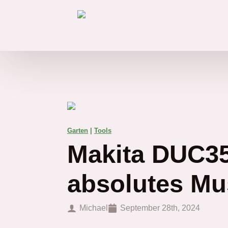
Garten
|
Tools
Makita DUC35
absolutes Mu
Michael
September 28th, 2024