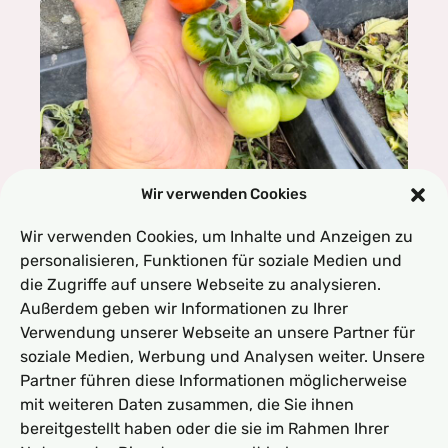
Wir verwenden Cookies
Wir verwenden Cookies, um Inhalte und Anzeigen zu
Michael
personalisieren, Funktionen für soziale Medien und
08.11.2024
die Zugriffe auf unsere Webseite zu analysieren.
Die Humboldti-Tomate: Ein
Außerdem geben wir Informationen zu Ihrer
botanischer Schatz für den
Verwendung unserer Webseite an unsere Partner für
Garten
soziale Medien, Werbung und Analysen weiter. Unsere
Partner führen diese Informationen möglicherweise
Die Welt der Tomaten ist reich an Vielfalt, doch
mit weiteren Daten zusammen, die Sie ihnen
nur wenige Sorten besitzen eine so
bereitgestellt haben oder die sie im Rahmen Ihrer
bemerkenswerte Geschichte und Besonderheit